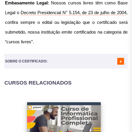
Embasamento Legal:
Nossos cursos livres têm como Base
MÓDULO 06
- OUTLOOK 2016
MÓDULO 07
- ONENOTE 2016
Legal o
Decreto Presidencial N° 5.154, de 23 de julho de 2004
,
MÓDULO 08
- PUBLISHE 2016
MÓDULO 09
- ACCESS 2016
confira sempre o edital ou legislação que o certificado será
submetido, nossa instituição emite certificados na categoria de
“cursos livres”.
SOBRE O CERTIFICADO:
CURSOS RELACIONADOS
Nosso certificado é reconhecido em todo o Brasil e
utilizado para diversos fins:
Atividades Complementares para a Faculdade;
Horas complementares, atividades complementares para a
Faculdade;
Completar horas em atividades Extracurriculares (geralmente