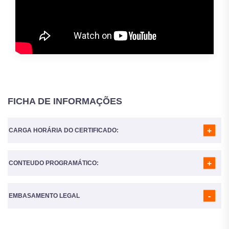
FICHA DE INFORMAÇÕES
CARGA HORÁRIA DO CERTIFICADO:
CONTEUDO PROGRAMÁTICO:
A Carga horária do curso é de
160 Horas
MÓDULO 01
- INTRODUÇÃO AO PACOTE OFFICE 2016
MÓDULO 02
- INSTALAÇÃO DO PACOTE OFFICE 2016
EMBASAMENTO LEGAL
MÓDULO 03
- EXCEL 2016
MÓDULO 04
- WORD 2016
MÓDULO 05
- POWERPOINT 2016