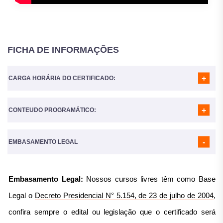
FICHA DE INFORMAÇÕES
CARGA HORÁRIA DO CERTIFICADO:
CONTEUDO PROGRAMÁTICO:
A Carga horária do curso é de
160 Horas
MÓDULO 01
- FUNDAMENTOS DO ESCRITÓRIO JURÍDICO 4.0
MÓDULO 02
- ORGANIZAÇÃO, GOVERNANÇA E FLUXOS
EMBASAMENTO LEGAL
DIGITAIS (CRM, KANBAN, LGPD E SEGURANÇA)
MÓDULO 03
- GESTÃO ELETRÔNICA DE DOCUMENTOS E
ASSINATURAS (GED/ECM E ICP-BRASIL)
Embasamento Legal:
Nossos cursos livres têm como Base
MÓDULO 04
- PLATAFORMAS DE JUSTIÇA E
PETICIONAMENTO ELETRÔNICO (PJe, E-SAJ, EPROC,
Legal o
Decreto Presidencial N° 5.154, de 23 de julho de 2004
,
PROJUDI)
MÓDULO 05
- FLUXOS DIGITAIS POR ÁREA (CÍVEL, PENAL,
confira sempre o edital ou legislação que o certificado será
TRABALHISTA/PREVIDENCIÁRIA) E CHECKLISTS