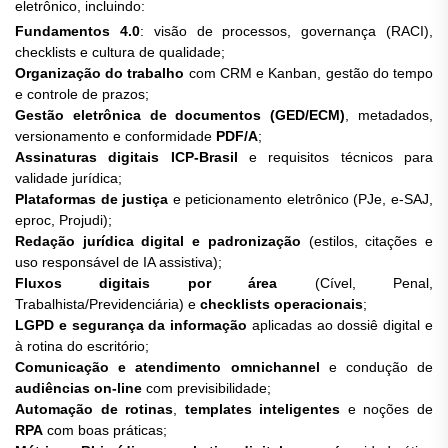
eletrônico, incluindo:
Fundamentos 4.0
: visão de processos, governança (RACI),
checklists e cultura de qualidade;
Organização do trabalho
com CRM e Kanban, gestão do tempo
e controle de prazos;
Gestão eletrônica de documentos (GED/ECM)
, metadados,
versionamento e conformidade
PDF/A
;
Assinaturas digitais ICP-Brasil
e requisitos técnicos para
validade jurídica;
Plataformas de justiça
e peticionamento eletrônico (PJe, e-SAJ,
eproc, Projudi);
Redação jurídica digital e padronização
(estilos, citações e
uso responsável de IA assistiva);
Fluxos digitais por área
(Cível, Penal,
Trabalhista/Previdenciária) e
checklists operacionais
;
LGPD e segurança da informação
aplicadas ao dossiê digital e
à rotina do escritório;
Comunicação e atendimento omnichannel
e condução de
audiências on-line
com previsibilidade;
Automação de rotinas
,
templates inteligentes
e noções de
RPA
com boas práticas;