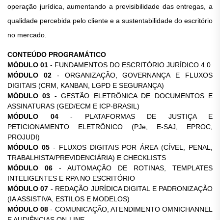
operação jurídica, aumentando a previsibilidade das entregas, a
qualidade percebida pelo cliente e a sustentabilidade do escritório
no mercado.
CONTEÚDO PROGRAMÁTICO
MÓDULO 01
- FUNDAMENTOS DO ESCRITÓRIO JURÍDICO 4.0
MÓDULO 02
- ORGANIZAÇÃO, GOVERNANÇA E FLUXOS
DIGITAIS (CRM, KANBAN, LGPD E SEGURANÇA)
MÓDULO 03
- GESTÃO ELETRÔNICA DE DOCUMENTOS E
ASSINATURAS (GED/ECM E ICP-BRASIL)
MÓDULO 04
- PLATAFORMAS DE JUSTIÇA E
PETICIONAMENTO ELETRÔNICO (PJe, E-SAJ, EPROC,
PROJUDI)
MÓDULO 05
- FLUXOS DIGITAIS POR ÁREA (CÍVEL, PENAL,
TRABALHISTA/PREVIDENCIÁRIA) E CHECKLISTS
MÓDULO 06
- AUTOMAÇÃO DE ROTINAS, TEMPLATES
INTELIGENTES E RPA NO ESCRITÓRIO
MÓDULO 07
- REDAÇÃO JURÍDICA DIGITAL E PADRONIZAÇÃO
(IA ASSISTIVA, ESTILOS E MODELOS)
MÓDULO 08
- COMUNICAÇÃO, ATENDIMENTO OMNICHANNEL
E AUDIÊNCIAS ON-LINE