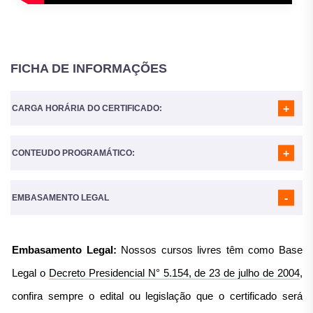
FICHA DE INFORMAÇÕES
CARGA HORÁRIA DO CERTIFICADO:
CONTEUDO PROGRAMÁTICO:
A Carga horária do curso é de
160 Horas
MÓDULO 01
- INTRODUÇÃO A SEGURANÇA NO TRÂNSITO
MÓDULO 02
- MANUTENÇÃO PERIÓDICA E PREVENTIVA DO
EMBASAMENTO LEGAL
VEÍCULO
MÓDULO 03
- MOTORISTA
MÓDULO 04
- VIA PÚBLICA
Embasamento Legal:
Nossos cursos livres têm como Base
MÓDULO 05
- CONDIÇÕES CLIMÁTICAS
MÓDULO 06
- REGRAS GERAIS E IMPORTANTES
Legal o
Decreto Presidencial N° 5.154, de 23 de julho de 2004
,
MÓDULO 07
- INFRAÇÃO E PENALIDADE
confira sempre o edital ou legislação que o certificado será