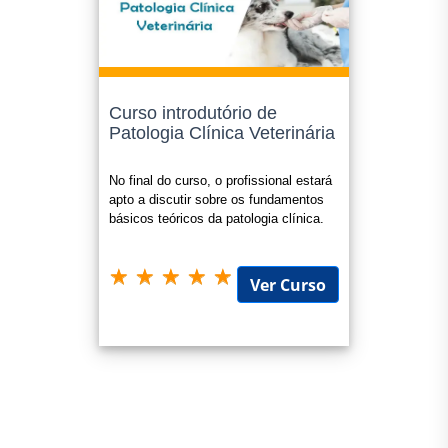
Faculdade;
Completar horas em atividades Extracurriculares (geralmente
exigidas em Faculdades);
Curso introdutório de
Gratificações adicionais conforme plano de carreira;
Patologia Clínica Veterinária
Avaliações para promoções internas nas empresas;
Atualizar seu Currículo, aumentando suas chances para
No final do curso, o profissional estará
apto a discutir sobre os fundamentos
conquistar um bom emprego;
básicos teóricos da patologia clínica.
Progressão Funcional para Servidores Públicos;
Universitária (horas extracurriculares, atividades
Ver Curso
extracurriculares).
Confira sempre o edital ou legislação que o certificado será
submetido, nos enquadramos como "cursos livres".
O certificado é opcional e possui o valor de R$ 49,90 e o
mesmo é enviado para seu e-mail em até 1(um) dia útil apos