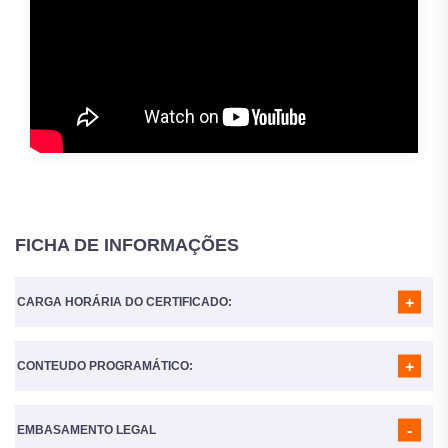
FICHA DE INFORMAÇÕES
CARGA HORÁRIA DO CERTIFICADO:
CONTEUDO PROGRAMÁTICO:
A Carga horária do curso é de
160 Horas
MÓDULO 01
- INTRODUÇÃO ÀS DOENÇAS PARASITÁRIAS
MÓDULO 02
- RELAÇÕES ECOLÓGICAS
EMBASAMENTO LEGAL
MÓDULO 03
- DOENÇAS PARASITÁRIAS