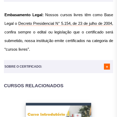
MÓDULO 04
- PROTOZOOLOGIA VETERINÁRIA
MÓDULO 05
- ECTOPARASITAS
Embasamento Legal:
Nossos cursos livres têm como Base
MÓDULO 06
- IMPACTO ECONÔMICO DE PARASITOS DE
BOVINOS
Legal o
Decreto Presidencial N° 5.154, de 23 de julho de 2004
,
confira sempre o edital ou legislação que o certificado será
submetido, nossa instituição emite certificados na categoria de
“cursos livres”.
SOBRE O CERTIFICADO:
CURSOS RELACIONADOS
Nosso certificado é reconhecido em todo o Brasil e
utilizado para diversos fins:
Atividades Complementares para a Faculdade;
Horas complementares, atividades complementares para a