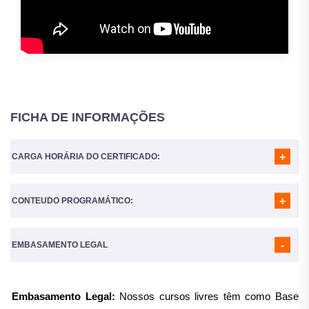
FICHA DE INFORMAÇÕES
CARGA HORÁRIA DO CERTIFICADO:
CONTEUDO PROGRAMÁTICO:
A Carga horária do curso é de
160 Horas
MÓDULO 01
- INTEGRANDO SAÚDE MENTAL E ATENÇÃO
BÁSICA
EMBASAMENTO LEGAL
MÓDULO 02
- INSTRUMENTOS DO PROCESSO DE
MATRICIAMENTO
MÓDULO 03
- INTERCONSULTA COMO INSTRUMENTO DO
Embasamento Legal:
Nossos cursos livres têm como Base
PROCESSO DE MATRICIAMENTO