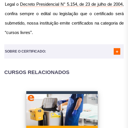
MÓDULO 04
- VISITA DOMICILIAR CONJUNTA
Legal o
Decreto Presidencial N° 5.154, de 23 de julho de 2004
,
MÓDULO 05
- CONTATO A DISTÂNCIA
MÓDULO 06
- ECOMAPA
confira sempre o edital ou legislação que o certificado será
MÓDULO 07
- INTERVENÇÕES EM SAÚDE MENTAL NA
submetido, nossa instituição emite certificados na categoria de
ATENÇÃO PRIMÁRIA
MÓDULO 08
- EDUCAÇÃO PERMANENTE EM SAÚDE E
“cursos livres”.
TRANSTORNOS MENTAIS
MÓDULO 09
- INTERVENÇÕES TERAPÊUTICAS NA ATENÇÃO
PRIMÁRIA À SAÚDE
SOBRE O CERTIFICADO:
CURSOS RELACIONADOS
Nosso certificado é reconhecido em todo o Brasil e
utilizado para diversos fins:
Atividades Complementares para a Faculdade;
Horas complementares, atividades complementares para a
Faculdade;
Completar horas em atividades Extracurriculares (geralmente