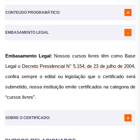
CONTEUDO PROGRAMÁTICO:
A Carga horária do curso é de
160 Horas
MÓDULO 01
- INTRODUÇÃO
MÓDULO 02
- SISTEMAS DE GESTÃO DA QUALIDADE —
EMBASAMENTO LEGAL
REQUISITOS
MÓDULO 03
- CONTEXTO DA ORGANIZAÇÃO
MÓDULO 04
- APOIO
Embasamento Legal:
Nossos cursos livres têm como Base
MÓDULO 05
- OPERAÇÃO
MÓDULO 06
- AVALIAÇÃO DE DESEMPENHO
Legal o
Decreto Presidencial N° 5.154, de 23 de julho de 2004
,
MÓDULO 07
- MELHORIA
confira sempre o edital ou legislação que o certificado será
submetido, nossa instituição emite certificados na categoria de
“cursos livres”.
SOBRE O CERTIFICADO: