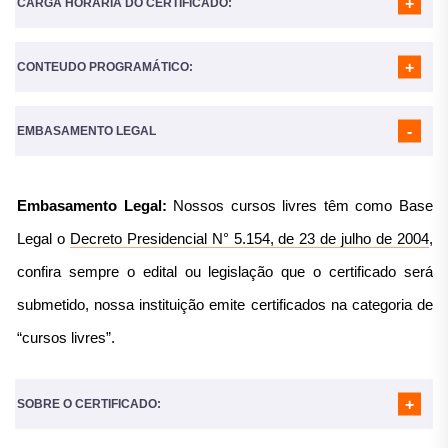
CARGA HORÁRIA DO CERTIFICADO:
CONTEUDO PROGRAMÁTICO:
A Carga horária do curso é de
160 Horas
MÓDULO 01
- DEFINIÇÃO
MÓDULO 02
- PREVISÃO DE DEMANDA
EMBASAMENTO LEGAL
MÓDULO 03
- GESTÃO DE ESTOQUE
MÓDULO 04
- ADMINISTRAÇÃO DE SUPRIMENTOS:
COMPRAS E ADMINISTRAÇÃO DE FORNECEDORES
Embasamento Legal:
Nossos cursos livres têm como Base
MÓDULO 05
- PLANEJAMENTO DE SUPRIMENTOS
MÓDULO 06
- ARMAZENAGEM
Legal o
Decreto Presidencial N° 5.154, de 23 de julho de 2004
,
MÓDULO 07
- LOGÍSTICA DE SERVIÇO AO CLIENTE
MÓDULO 08
- TERCEIRIZAÇÃO NA LOGÍSTICA
confira sempre o edital ou legislação que o certificado será
MÓDULO 09
- LOGÍSTICA INTERNACIONAL
submetido, nossa instituição emite certificados na categoria de
“cursos livres”.
SOBRE O CERTIFICADO: