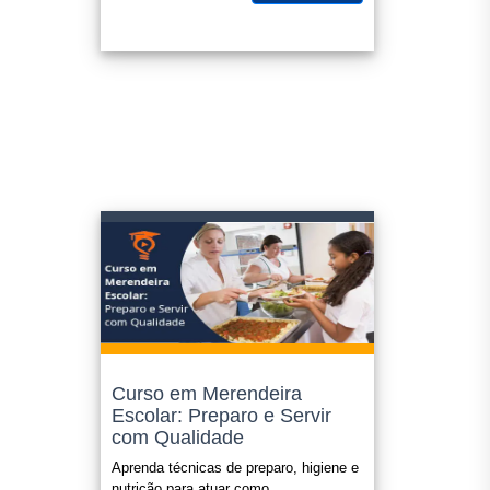
extracurriculares).
Confira sempre o edital ou legislação que o certificado será
submetido, nos enquadramos como "cursos livres".
O certificado é opcional e possui o valor de R$ 49,90 e o
mesmo é enviado para seu e-mail em até 1(um) dia útil apos
a confirmação do pagamento.
Curso em Merendeira
Escolar: Preparo e Servir
com Qualidade
Aprenda técnicas de preparo, higiene e
nutrição para atuar como