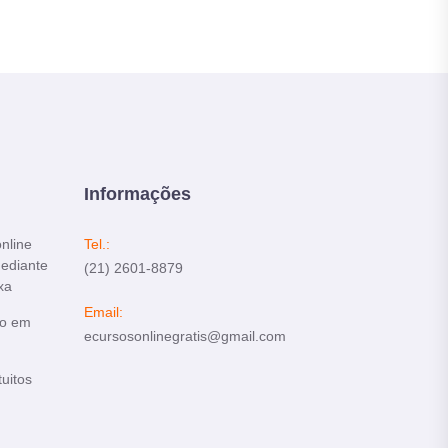
Informações
online
Tel.:
mediante
(21) 2601-8879
xa
Email:
do em
ecursosonlinegratis@gmail.com
tuitos