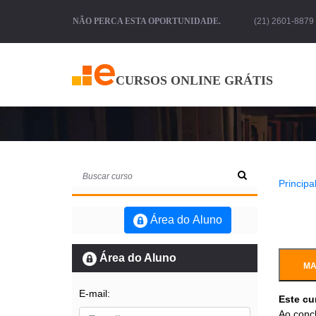
NÃO PERCA ESTA OPORTUNIDADE.
(21) 2601-8879 
CURSOS ONLINE GRÁTIS
Cur
Principal
Área do Aluno
Área do Aluno
MA
E-mail:
Este cu
Ao concl