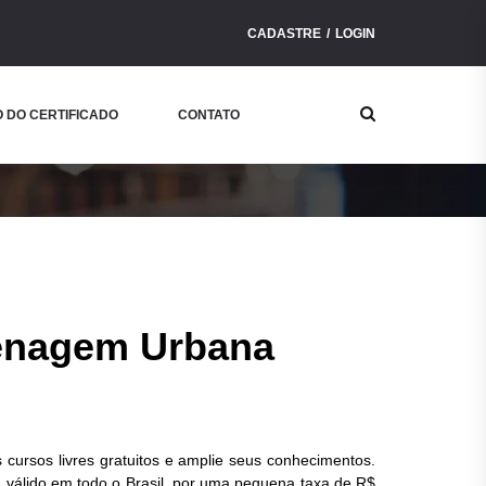
CADASTRE
LOGIN
Buscar
 DO CERTIFICADO
CONTATO
Curso
bana
renagem Urbana
 cursos livres gratuitos e amplie seus conhecimentos.
o, válido em todo o Brasil, por uma pequena taxa de R$