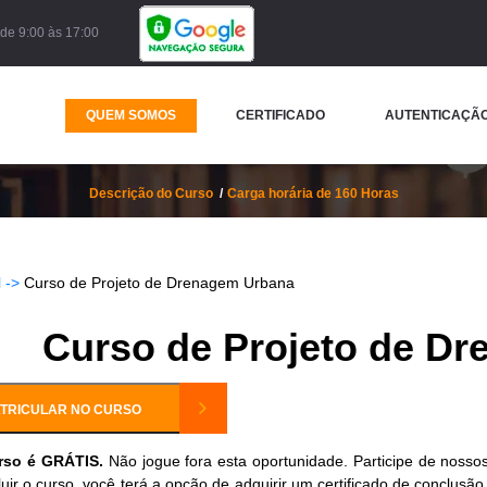
de 9:00 às 17:00
QUEM SOMOS
CERTIFICADO
AUTENTICAÇÃO
so de Projeto de Drenagem Ur
Descrição do Curso
Carga horária de 160 Horas
 ->
Curso de Projeto de Drenagem Urbana
Curso de Projeto de D
TRICULAR NO CURSO
rso é GRÁTIS.
Não jogue fora esta oportunidade. Participe de nossos
uir o curso, você terá a opção de adquirir um certificado de conclusã