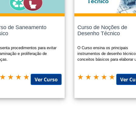
ar seu Currículo, aumentando suas chances para conquistar um bom empreg
são Funcional para Servidores Públicos;
tária (horas extracurriculares, atividades extracurriculares).
 sempre o edital ou legislação que o certificado será submetido, nos enquad
rso de Saneamento
Curso de Noções de
ico
Desenho Técnico
icado é opcional e possui o valor de R$ 49,90 e o mesmo é enviado para
to.
senta procedimentos para evitar
O Curso ensina os principais
aminação e proliferação de
instrumentos de desenho técnico
ças.
conceitos básicos para elaborar
projeto com um desenho de arqui
Ver Curso
Ver Cu