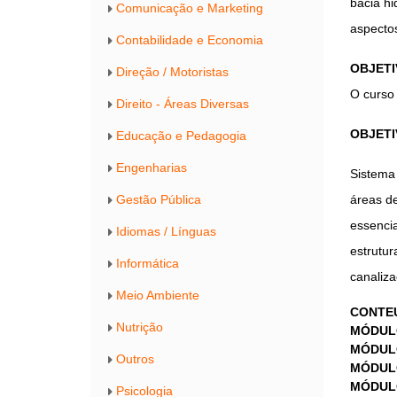
bacia hi
Comunicação e Marketing
aspecto
Contabilidade e Economia
OBJETI
Direção / Motoristas
O curso 
Direito - Áreas Diversas
OBJETI
Educação e Pedagogia
Engenharias
Sistema
Gestão Pública
áreas d
essenci
Idiomas / Línguas
estrutu
Informática
canaliz
Meio Ambiente
CONTE
Nutrição
MÓDUL
MÓDUL
Outros
MÓDUL
MÓDUL
Psicologia