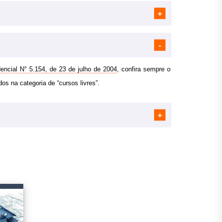
encial N° 5.154, de 23 de julho de 2004
, confira sempre o
 DE PROJETO
dos na categoria de “cursos livres”.
s);