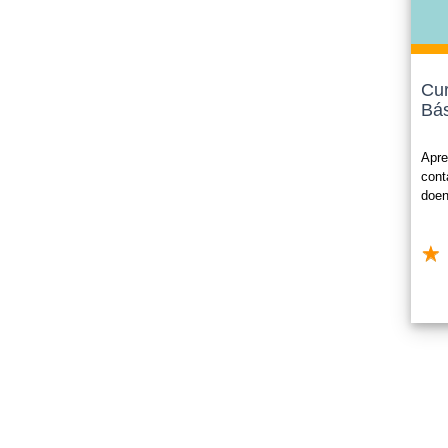
Atualiz
Progres
Universi
Confira
Cu
Bás
O certif
pagamen
Apre
cont
doen