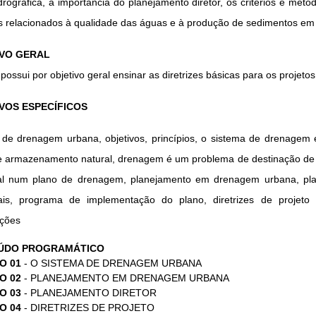
drográfica, a importância do planejamento diretor, os critérios e m
s relacionados à qualidade das águas e à produção de sedimentos em
VO GERAL
possui por objetivo geral ensinar as diretrizes básicas para os proje
VOS ESPECÍFICOS
 de drenagem urbana, objetivos, princípios, o sistema de drenagem 
e armazenamento natural, drenagem é um problema de destinação de e
al num plano de drenagem, planejamento em drenagem urbana, plane
rais, programa de implementação do plano, diretrizes de proje
ações
ÚDO PROGRAMÁTICO
O 01
- O SISTEMA DE DRENAGEM URBANA
O 02
- PLANEJAMENTO EM DRENAGEM URBANA
O 03
- PLANEJAMENTO DIRETOR
O 04
- DIRETRIZES DE PROJETO