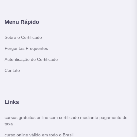
Menu Rápido
Sobre o Certificado
Perguntas Frequentes
Autenticação do Certificado
Contato
Links
cursos gratuitos online com certificado mediante pagamento de
taxa
curso online válido em todo o Brasil