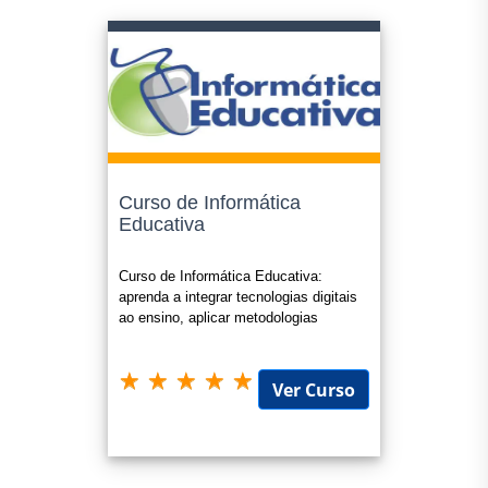
Curso de Informática
Educativa
Curso de Informática Educativa:
aprenda a integrar tecnologias digitais
ao ensino, aplicar metodologias
inovadoras e criar práticas pedagógi
Ver Curso