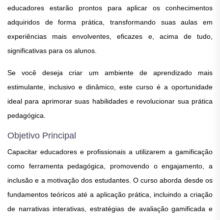
educadores estarão prontos para aplicar os conhecimentos
adquiridos de forma prática, transformando suas aulas em
experiências mais envolventes, eficazes e, acima de tudo,
significativas para os alunos.
Se você deseja criar um ambiente de aprendizado mais
estimulante, inclusivo e dinâmico, este curso é a oportunidade
ideal para aprimorar suas habilidades e revolucionar sua prática
pedagógica.
Objetivo Principal
Capacitar educadores e profissionais a utilizarem a gamificação
como ferramenta pedagógica, promovendo o engajamento, a
inclusão e a motivação dos estudantes. O curso aborda desde os
fundamentos teóricos até a aplicação prática, incluindo a criação
de narrativas interativas, estratégias de avaliação gamificada e