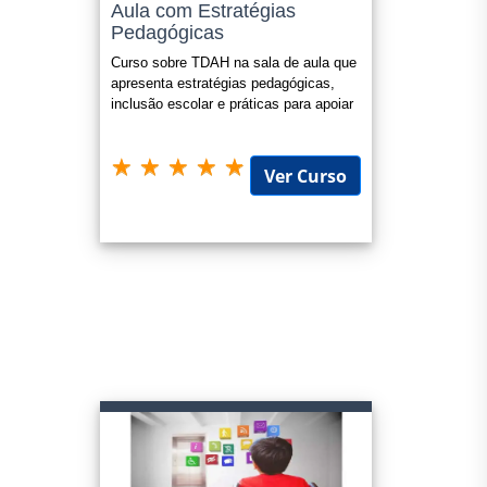
Aula com Estratégias
Avaliações para promoções internas nas empresas;
Pedagógicas
Atualizar seu Currículo, aumentando suas chances para
Curso sobre TDAH na sala de aula que
apresenta estratégias pedagógicas,
conquistar um bom emprego;
inclusão escolar e práticas para apoiar
a aprendizagem de estudantes
Progressão Funcional para Servidores Públicos;
Universitária (horas extracurriculares, atividades
Ver Curso
extracurriculares).
Confira sempre o edital ou legislação que o certificado será
submetido, nos enquadramos como "cursos livres".
O certificado é opcional e possui o valor de R$ 49,90 e o
mesmo é enviado para seu e-mail em até 1(um) dia útil apos
a confirmação do pagamento.