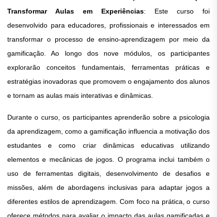
Transformar Aulas em Experiências
: Este curso foi
desenvolvido para educadores, profissionais e interessados em
transformar o processo de ensino-aprendizagem por meio da
gamificação. Ao longo dos nove módulos, os participantes
explorarão conceitos fundamentais, ferramentas práticas e
estratégias inovadoras que promovem o engajamento dos alunos
e tornam as aulas mais interativas e dinâmicas.
Durante o curso, os participantes aprenderão sobre a psicologia
da aprendizagem, como a gamificação influencia a motivação dos
estudantes e como criar dinâmicas educativas utilizando
elementos e mecânicas de jogos. O programa inclui também o
uso de ferramentas digitais, desenvolvimento de desafios e
missões, além de abordagens inclusivas para adaptar jogos a
diferentes estilos de aprendizagem. Com foco na prática, o curso
oferece métodos para avaliar o impacto das aulas gamificadas e