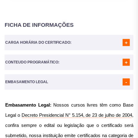
FICHA DE INFORMAÇÕES
CARGA HORÁRIA DO CERTIFICADO:
CONTEUDO PROGRAMÁTICO:
A Carga horária do curso é de
160 Horas
MÓDULO 01
- Introdução ao TDAH e seus Fundamentos na
Educação
EMBASAMENTO LEGAL
MÓDULO 02
- Bases Neurobiológicas e Desenvolvimento da
Criança com TDAH
MÓDULO 03
- Identificação de Sinais do TDAH no Ambiente
Embasamento Legal:
Nossos cursos livres têm como Base
Escolar
MÓDULO 04
- Impactos do TDAH no Processo de Aprendizagem
Legal o
Decreto Presidencial N° 5.154, de 23 de julho de 2004
,
MÓDULO 05
- Estratégias Pedagógicas para Alunos com TDAH
MÓDULO 06
- Metodologias Ativas e Recursos Didáticos para
confira sempre o edital ou legislação que o certificado será
Estudantes com TDAH
submetido, nossa instituição emite certificados na categoria de
MÓDULO 07
- Gestão do Comportamento e Organização da