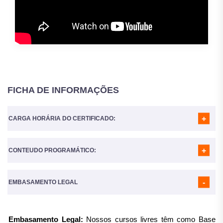
FICHA DE INFORMAÇÕES
CARGA HORÁRIA DO CERTIFICADO:
CONTEUDO PROGRAMÁTICO:
A Carga horária do curso é de
160 Horas
MÓDULO 01
- INTRODUÇÃO ÀS METODOLOGIAS ATIVAS:
CONCEITOS E FUNDAMENTOS
EMBASAMENTO LEGAL
MÓDULO 02
- SALA DE AULA INVERTIDA (FLIPPED
CLASSROOM)
MÓDULO 03
- APRENDIZAGEM BASEADA EM PROJETOS (PBL
Embasamento Legal:
Nossos cursos livres têm como Base
- PROJECT-BASED LEARNING)