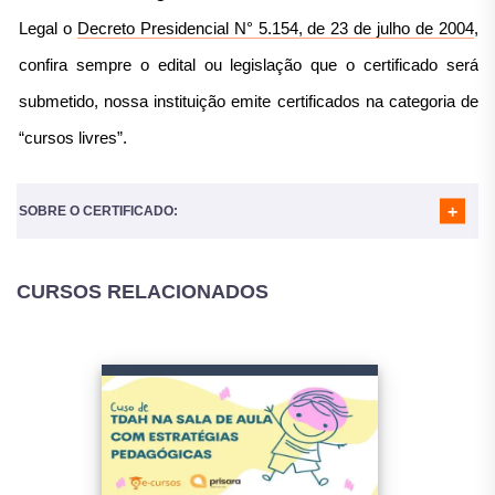
MÓDULO 04
- GAMIFICAÇÃO NA EDUCAÇÃO
Legal o
Decreto Presidencial N° 5.154, de 23 de julho de 2004
,
MÓDULO 05
- APRENDIZAGEM COLABORATIVA
MÓDULO 06
- APRENDIZAGEM BASEADA EM PROBLEMAS
confira sempre o edital ou legislação que o certificado será
(PBL - PROBLEM-BASED LEARNING)
submetido, nossa instituição emite certificados na categoria de
MÓDULO 07
- ENSINO HÍBRIDO (BLENDED LEARNING)
MÓDULO 08
- AVALIAÇÃO EM METODOLOGIAS ATIVAS
“cursos livres”.
MÓDULO 09
- DESAFIOS E BOAS PRÁTICAS NA
IMPLEMENTAÇÃO DE METODOLOGIAS ATIVAS
SOBRE O CERTIFICADO:
CURSOS RELACIONADOS
Nosso certificado é reconhecido em todo o Brasil e
utilizado para diversos fins:
Atividades Complementares para a Faculdade;
Horas complementares, atividades complementares para a
Faculdade;
Completar horas em atividades Extracurriculares (geralmente