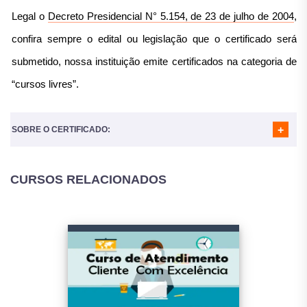
MÓDULO 06
- GRAMÁTICA
Legal o
Decreto Presidencial N° 5.154, de 23 de julho de 2004
,
confira sempre o edital ou legislação que o certificado será
submetido, nossa instituição emite certificados na categoria de
“cursos livres”.
SOBRE O CERTIFICADO:
CURSOS RELACIONADOS
Nosso certificado é reconhecido em todo o Brasil e
utilizado para diversos fins:
Atividades Complementares para a Faculdade;
Horas complementares, atividades complementares para a
Faculdade;
Completar horas em atividades Extracurriculares (geralmente