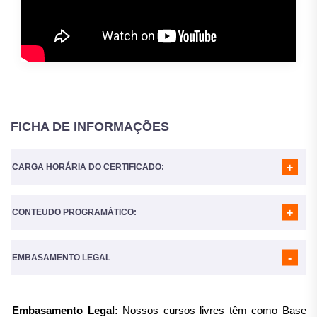
FICHA DE INFORMAÇÕES
CARGA HORÁRIA DO CERTIFICADO:
CONTEUDO PROGRAMÁTICO:
A Carga horária do curso é de
160 Horas
MÓDULO 01
- INTRODUÇÃO AO APRENDIZADO DA LÍNGUA
BRASILEIRA DE SINAIS - LIBRAS
EMBASAMENTO LEGAL
MÓDULO 02
- ALFABETO DE LIBRAS
MÓDULO 03
- NUMERAIS
MÓDULO 04
- VOCABILÁRIO
Embasamento Legal:
Nossos cursos livres têm como Base
MÓDULO 05
- PRONOMES PESSOAIS