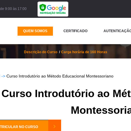
de 9:00 às 17:00
QUEM SOMOS
CERTIFICADO
AUTENTICAÇÃO
utório ao Método Educacional 
Descrição do Curso
Carga horária de 160 Horas
 ->
Curso Introdutório ao Método Educacional Montessoriano
Curso Introdutório ao Mé
Montessori
TRICULAR NO CURSO