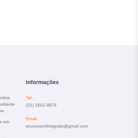
Informações
online
Tel.:
mediante
(21) 2601-8879
xa
Email:
do em
ecursosonlinegratis@gmail.com