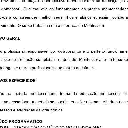
 traz uma Introdução à perspectiva montessoriana de educação, à vi
Montessori. O curso leva os fundamentos da prática montessoriana
o-os a compreender melhor seus filhos e alunos e, assim, colabor
vimento. O curso trabalha com a interface de Montessori.
VO GERAL
o profissional responsável por colaborar para o perfeito funcionam
passo na formação completa do Educador Montessoriano. Este curso
agogos e outros profissionais que atuem na infância.
VOS ESPECÍFICOS
ção ao método montessoriano, teoria da educação montessori, pl
s montessoriana, materiais sensoriais, encaixes planos, cilindros dos e
tessori e atividades da vida prática.
ÚDO PROGRAMÁTICO
O 01
- INTRODUÇÃO AO MÉTODO MONTESSORIANO