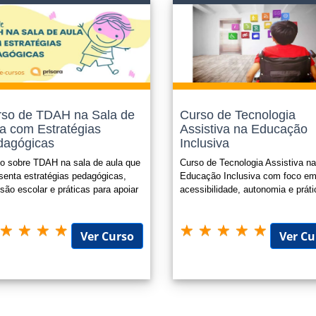
cações adicionais conforme plano de carreira;
ões para promoções internas nas empresas;
ar seu Currículo, aumentando suas chances para conquistar um bom empreg
são Funcional para Servidores Públicos;
tária (horas extracurriculares, atividades extracurriculares).
 sempre o edital ou legislação que o certificado será submetido, nos enquad
so de TDAH na Sala de
Curso de Tecnologia
a com Estratégias
Assistiva na Educação
icado é opcional e possui o valor de R$ 49,90 e o mesmo é enviado para
dagógicas
Inclusiva
to.
o sobre TDAH na sala de aula que
Curso de Tecnologia Assistiva n
senta estratégias pedagógicas,
Educação Inclusiva com foco e
usão escolar e práticas para apoiar
acessibilidade, autonomia e prát
rendizagem de estudantes
pedagógicas no AEE
Ver Curso
Ver Cu