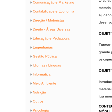
O curso
Comunicação e Marketing
método 
Contabilidade e Economia
ajudand
Direção / Motoristas
desenvol
Direito - Áreas Diversas
OBJETI
Educação e Pedagogia
Formar 
Engenharias
grande 
Gestão Pública
psicoped
Idiomas / Línguas
OBJETI
Informática
Introdu
Meio Ambiente
materiai
Nutrição
lixa mon
Outros
CONTE
Psicologia
MÓDUL