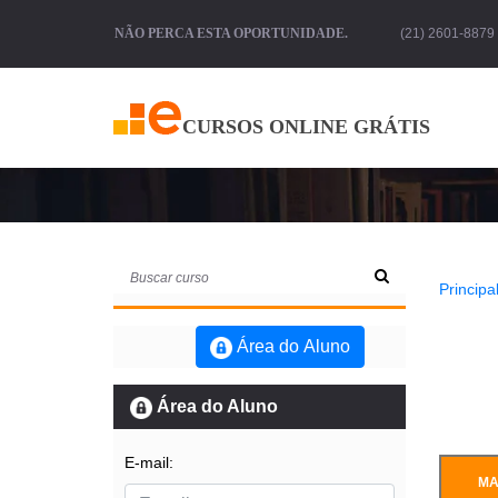
NÃO PERCA ESTA OPORTUNIDADE.
(21) 2601-8879 
CURSOS ONLINE GRÁTIS
Curso Introd
Principal
Área do Aluno
Área do Aluno
E-mail:
MA