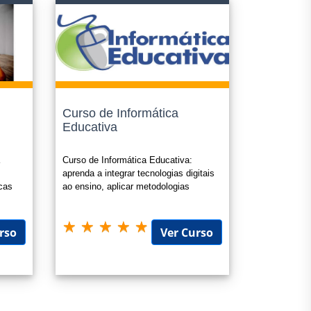
o;
ramos como "cursos livres".
Curso de Informática
Educativa
 seu e-mail em até 1(um) dia útil apos a confirmação do
a
Curso de Informática Educativa:
m
aprenda a integrar tecnologias digitais
icas
ao ensino, aplicar metodologias
inovadoras e criar práticas pedagógi
rso
Ver Curso